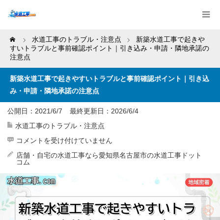
Home
水道工事のトラブル・注意点
新築水道工事で起きや
すいトラブルと事前確認ポイント｜引き込み・申請・隣地承諾の
注意点
新築水道工事で起きやすいトラブルと事前確認ポイント｜引き込
み・申請・隣地承諾の注意点
公開日：2021/6/7
最終更新日：
2026/6/4
水道工事のトラブル・注意点
新
コメントを受け付けていません
築
水
店舗・自宅の水道工事なら愛知県名古屋市の水道工事ドット
道
コム
工
事
で
起
き
や
す
い