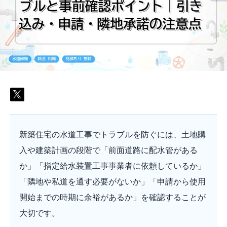
ト
ラ
ブ
ル
と
事
前
確
認
ポ
イ
ン
ト
｜
引
き
込
み・
申
新築住宅の水道工事でトラブルを防ぐには、土地購
請・
隣
入や建築計画の段階で「前面道路に配水管がある
地
承
諾
か」「指定給水装置工事事業者に依頼しているか」
の
注
「隣地や私道を通す必要がないか」「申請から使用
意
点
開始までの時期に余裕があるか」を確認することが
は
大切です。