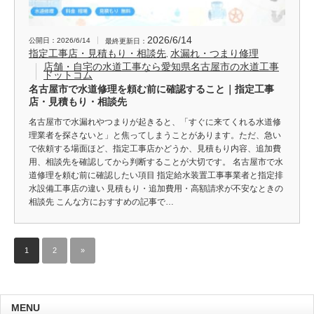
2026/6/14
公開日：2026/6/14
最終更新日：
指定工事店・見積もり・相談先
水漏れ・つまり修理
,
店舗・自宅の水道工事なら愛知県名古屋市の水道工事
ドットコム
名古屋市で水道修理を頼む前に確認すること｜指定工事
店・見積もり・相談先
名古屋市で水漏れやつまりが起きると、「すぐに来てくれる水道修
理業者を探さないと」と焦ってしまうことがあります。ただ、急い
で依頼する場面ほど、指定工事店かどうか、見積もり内容、追加費
用、相談先を確認してから判断することが大切です。 名古屋市で水
道修理を頼む前に確認したい項目 指定給水装置工事事業者と指定排
水設備工事店の違い 見積もり・追加費用・高額請求が不安なときの
相談先 こんな方におすすめの記事で…
1
2
»
MENU