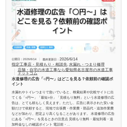
2026/6/14
公開日：2026/6/14
最終更新日：
指定工事店・見積もり・相談先
水漏れ・つまり修理
,
店舗・自宅の水道工事なら愛知県名古屋市の水道工事
ドットコム
水道修理の広告「○円〜」はどこを見る？依頼前の確認ポ
イント
水漏れやトイレつまりで急いでいると、検索結果や比較サイトに出
てくる「○円〜」「最短○分」「見積もり無料」という水道修理の広
告は、とても頼もしく見えます。ただし、広告に表示された安い金
額だけで依頼すると、現地で出張費・作業費・部品代・追加作業費
などが加わり、想定より高くなることがあります。 水道修理の広告
にある「○円〜」を見るときの注意点 見積もり無料・最短到着・追
加料金なしの確認ポイント 電話前・…