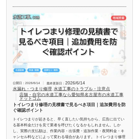
2026/6/14
公開日：2026/6/14
最終更新日：
水漏れ・つまり修理
水道工事のトラブル・注意点
,
店舗・自宅の水道工事なら愛知県名古屋市の水道工事
ドットコム
トイレつまり修理の見積書で見るべき項目｜追加費用を防
ぐ確認ポイント
トイレつまりが起きると、早く直したい気持ちから、広告に出てい
る基本料金だけを見て業者を呼びたくなるかもしれません。しか
し、実際の支払額は、作業内容・出張費・追加作業・夜間料金・キ
ャンセル料などによって変わる場合があります。 トイレつまり修理