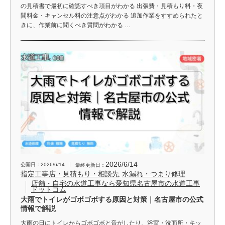
の見積書で最初に確認すべき項目がわかる 出張費・見積もり料・夜
間料金・キャンセル料の注意点がわかる 追加作業をすすめられたと
きに、作業前に聞くべき質問がわかる …
2026/6/14
公開日：2026/6/14
最終更新日：
指定工事店・見積もり・相談先
水漏れ・つまり修理
,
店舗・自宅の水道工事なら愛知県名古屋市の水道工事
ドットコム
大雨でトイレがゴボゴボする原因と対策｜名古屋市の公式
情報で解説
大雨の日にトイレからゴボゴボと音がしたり、浴室・洗面所・キッ