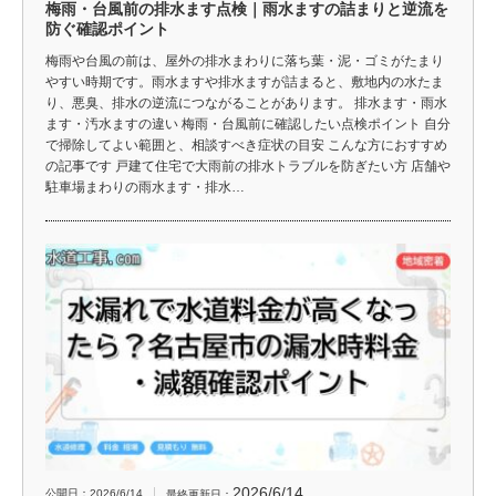
梅雨・台風前の排水ます点検｜雨水ますの詰まりと逆流を
防ぐ確認ポイント
梅雨や台風の前は、屋外の排水まわりに落ち葉・泥・ゴミがたまり
やすい時期です。雨水ますや排水ますが詰まると、敷地内の水たま
り、悪臭、排水の逆流につながることがあります。 排水ます・雨水
ます・汚水ますの違い 梅雨・台風前に確認したい点検ポイント 自分
で掃除してよい範囲と、相談すべき症状の目安 こんな方におすすめ
の記事です 戸建て住宅で大雨前の排水トラブルを防ぎたい方 店舗や
駐車場まわりの雨水ます・排水…
2026/6/14
公開日：2026/6/14
最終更新日：