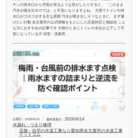
チンの排水口から空気が戻るような音がしたりすると、「このまま
汚水が噴き出すのでは」と不安になりますよね。 大雨でトイレや排
水口がゴボゴボする主な原因 汚水が噴き出しそうなときに、まず避
けたい行動 名古屋市の公式情報をもとにした応急対応と相談先 こん
な方におすすめの記事です 大雨のときにトイレの水位が上下して不
安になっている方 浴室・洗面所…
2026/6/14
公開日：2026/6/14
最終更新日：
水漏れ・つまり修理
店舗・自宅の水道工事なら愛知県名古屋市の水道工事
ドットコム