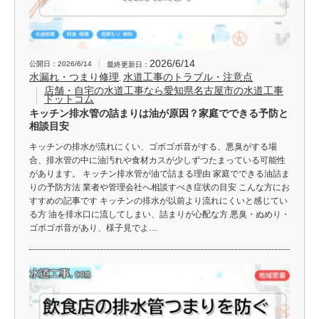
2026/6/14
公開日：2026/6/14
最終更新日：
水漏れ・つまり修理
水道工事のトラブル・注意点
,
店舗・自宅の水道工事なら愛知県名古屋市の水道工事
ドットコム
キッチン排水管の詰まりは油が原因？家庭でできる予防と
相談目安
キッチンの排水が流れにくい、ゴボゴボ音がする、悪臭がする場
合、排水管の中に油汚れや食材カスが少しずつたまっている可能性
があります。 キッチン排水管が油で詰まる理由 家庭でできる油詰ま
りの予防方法 業者や管理会社へ相談すべき症状の目安 こんな方にお
すすめの記事です キッチンの排水が以前より流れにくいと感じてい
る方 油を排水口に流してしまい、詰まりが心配な方 悪臭・ぬめり・
ゴボゴボ音があり、様子見でよ…