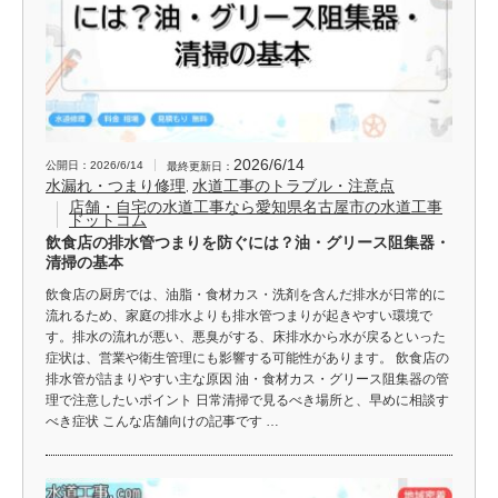
2026/6/14
公開日：2026/6/14
最終更新日：
水漏れ・つまり修理
水道工事のトラブル・注意点
,
店舗・自宅の水道工事なら愛知県名古屋市の水道工事
ドットコム
飲食店の排水管つまりを防ぐには？油・グリース阻集器・
清掃の基本
飲食店の厨房では、油脂・食材カス・洗剤を含んだ排水が日常的に
流れるため、家庭の排水よりも排水管つまりが起きやすい環境で
す。排水の流れが悪い、悪臭がする、床排水から水が戻るといった
症状は、営業や衛生管理にも影響する可能性があります。 飲食店の
排水管が詰まりやすい主な原因 油・食材カス・グリース阻集器の管
理で注意したいポイント 日常清掃で見るべき場所と、早めに相談す
べき症状 こんな店舗向けの記事です …