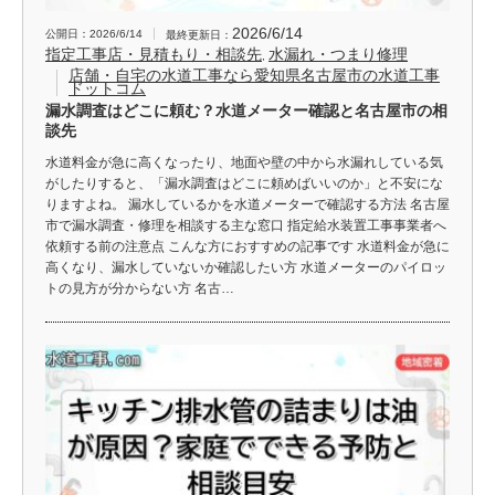
2026/6/14
公開日：2026/6/14
最終更新日：
指定工事店・見積もり・相談先
水漏れ・つまり修理
,
店舗・自宅の水道工事なら愛知県名古屋市の水道工事
ドットコム
漏水調査はどこに頼む？水道メーター確認と名古屋市の相
談先
水道料金が急に高くなったり、地面や壁の中から水漏れしている気
がしたりすると、「漏水調査はどこに頼めばいいのか」と不安にな
りますよね。 漏水しているかを水道メーターで確認する方法 名古屋
市で漏水調査・修理を相談する主な窓口 指定給水装置工事事業者へ
依頼する前の注意点 こんな方におすすめの記事です 水道料金が急に
高くなり、漏水していないか確認したい方 水道メーターのパイロッ
トの見方が分からない方 名古…