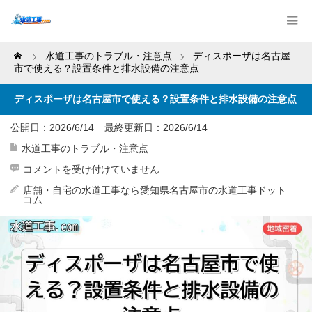
Home
水道工事のトラブル・注意点
ディスポーザは名古屋
市で使える？設置条件と排水設備の注意点
ディスポーザは名古屋市で使える？設置条件と排水設備の注意点
公開日：2026/6/14
最終更新日：
2026/6/14
水道工事のトラブル・注意点
デ
コメントを受け付けていません
ィ
ス
店舗・自宅の水道工事なら愛知県名古屋市の水道工事ドット
ポ
コム
ー
ザ
は
名
古
屋
市
で
使
え
る？