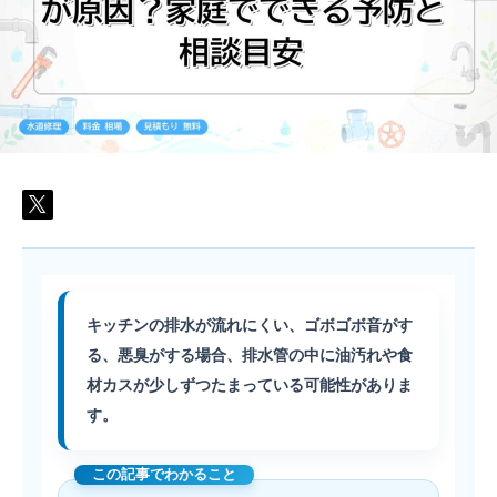
油
が
原
因？
家
庭
で
で
き
る
予
防
と
相
談
目
安
は
キッチンの排水が流れにくい、ゴボゴボ音がす
る、悪臭がする場合、排水管の中に油汚れや食
材カスが少しずつたまっている可能性がありま
す。