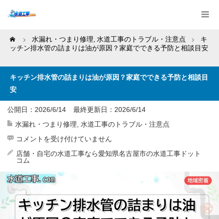
Home
水漏れ・つまり修理
,
水道工事のトラブル・注意点
キ
ッチン排水管の詰まりは油が原因？家庭でできる予防と相談目安
キッチン排水管の詰まりは油が原因？家庭でできる予防と相談目
安
公開日：2026/6/14
最終更新日：
2026/6/14
水漏れ・つまり修理
,
水道工事のトラブル・注意点
キ
コメントを受け付けていません
ッ
チ
店舗・自宅の水道工事なら愛知県名古屋市の水道工事ドット
ン
コム
排
水
管
の
詰
ま
り
は