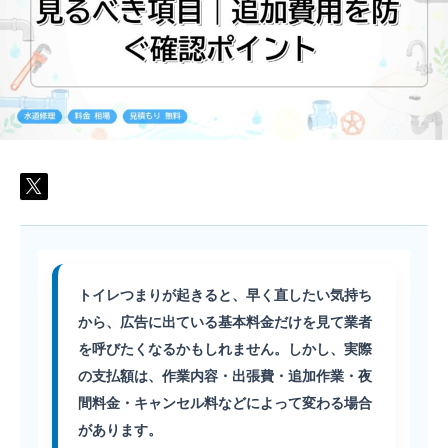
で
見
る
べ
き
項
目
｜
追
加
費
用
を
防
ぐ
確
認
ポ
イ
ン
ト
トイレつまりが起きると、早く直したい気持ち
は
から、広告に出ている基本料金だけを見て業者
を呼びたくなるかもしれません。しかし、実際
の支払額は、作業内容・出張費・追加作業・夜
間料金・キャンセル料などによって変わる場合
があります。