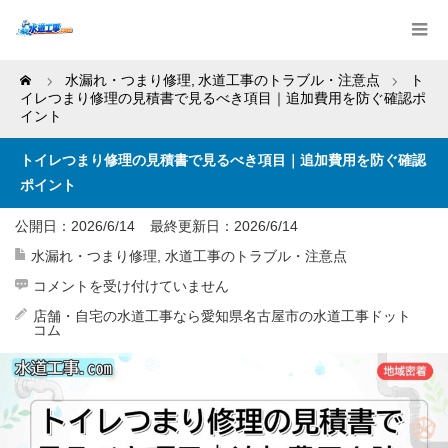
Home
水漏れ・つまり修理
,
水道工事のトラブル・注意点
ト
イレつまり修理の見積書で見るべき項目｜追加費用を防ぐ確認ポ
イント
トイレつまり修理の見積書で見るべき項目｜追加費用を防ぐ確認
ポイント
公開日：2026/6/14
最終更新日：
2026/6/14
水漏れ・つまり修理
,
水道工事のトラブル・注意点
ト
コメントを受け付けていません
イ
レ
店舗・自宅の水道工事なら愛知県名古屋市の水道工事ドット
つ
コム
ま
り
修
理
の
見
積
書