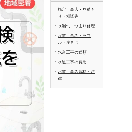
指定工事店・見積も
り・相談先
水漏れ・つまり修理
水道工事のトラブ
ル・注意点
水道工事の種類
水道工事の費用
水道工事の資格・法
律