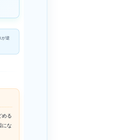
水が逆
どめる
因にな