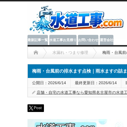
最新記事一覧
水道工事お見積り
お問い合わせ
運営会社
水漏れ・つまり修理
梅雨・台風前
梅雨・台風前の排水ます点検｜雨水ますの詰
公開日：2026/6/14
最終更新日：
2026/6/14
店舗・自宅の水道工事なら愛知県名古屋市の水道
Post