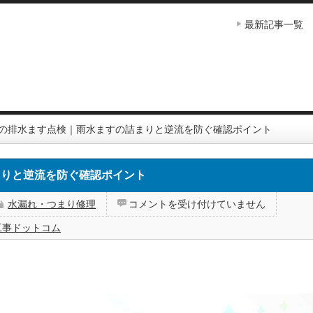
最新記事一覧
の排水ます点検｜雨水ますの詰まりと逆流を防ぐ確認ポイント
まりと逆流を防ぐ確認ポイント
梅
水漏れ・つまり修理
コメントを受け付けていません
雨・
台
工事ドットコム
風
前
の
排
水
ま
す
点
検