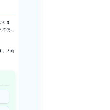
がたま
の不便に
す。大雨