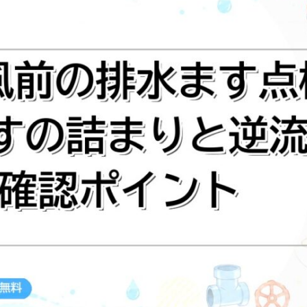
｜
雨
水
ま
す
の
詰
ま
り
と
逆
流
を
防
ぐ
確
認
ポ
イ
ン
ト
は